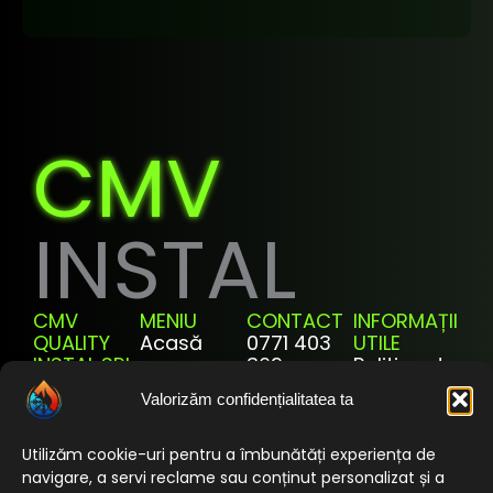
CMV
INSTAL
CMV
MENIU
CONTACT
INFORMAȚII
QUALITY
Acasă
0771 403
UTILE
INSTAL SRL
369
Politica de
Servicii
Jud. Dolj,
confidențialit
office@cmvinstal.ro
Valorizăm confidențialitatea ta
Programul
Mun.
Termeni și
Casa
Craiova,
condiții
Verde
Str. Riului,
Utilizăm cookie-uri pentru a îmbunătăți experiența de
Luni –
Politica
Nr.18a,
Despre Noi
Vineri
navigare, a servi reclame sau conținut personalizat și a
Cookie