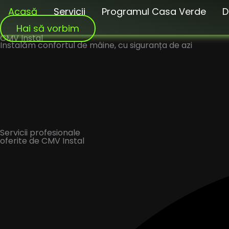
Skip
Acasă
Servicii
Programul Casa Verde
D
to
content
Hai să vorbim
CMV
Instal
Instalăm confortul de mâine, cu siguranța de azi
Servicii
profesionale
oferite de CMV Instal